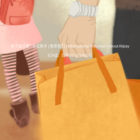
关于支付宝
|
诚征英才
|
联系我们
|
International Business
|
About Alipay
ICP证：合字B2-20190046