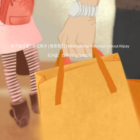
关于支付宝
|
诚征英才
|
联系我们
|
International Business
|
About Alipay
ICP证：合字B2-20190046