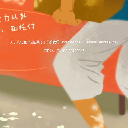
关于支付宝
|
诚征英才
|
联系我们
|
International Business
|
About Alipay
ICP证：合字B2-20190046