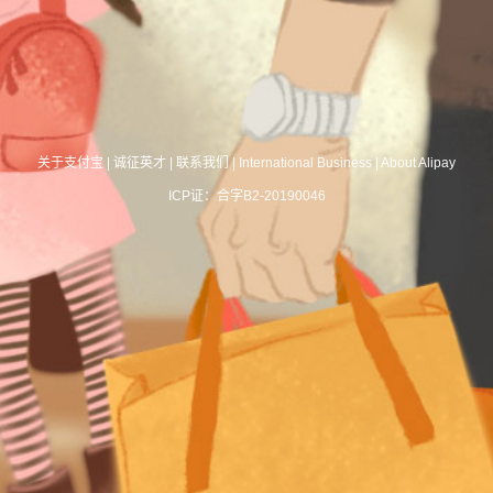
关于支付宝
|
诚征英才
|
联系我们
|
International Business
|
About Alipay
ICP证：合字B2-20190046