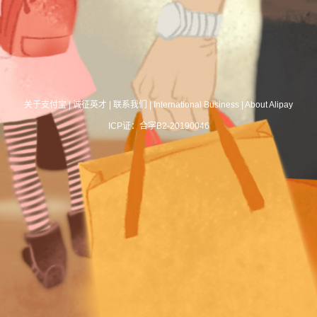
关于支付宝
|
诚征英才
|
联系我们
|
International Business
|
About Alipay
ICP证：合字B2-20190046