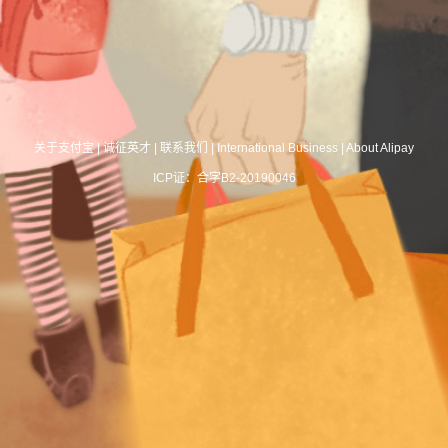
关于支付宝
|
诚征英才
|
联系我们
|
International Business
|
About Alipay
ICP证：合字B2-20190046