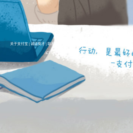
关于支付宝
|
诚征英才
|
联系我们
|
International Business
|
About Alipay
ICP证：合字B2-20190046