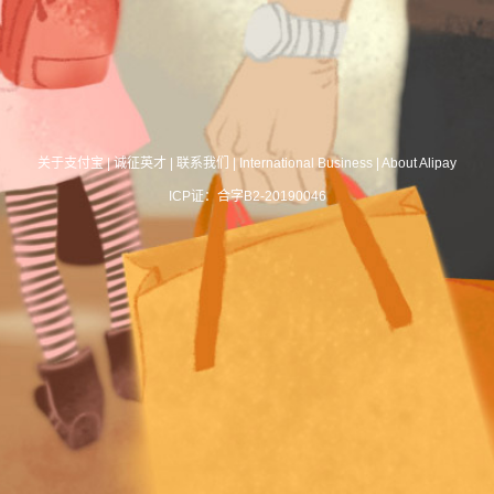
关于支付宝
|
诚征英才
|
联系我们
|
International Business
|
About Alipay
ICP证：合字B2-20190046