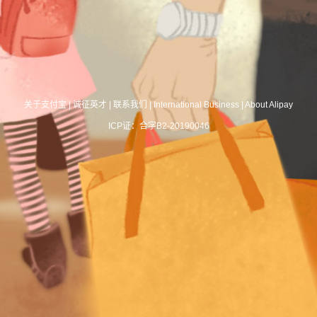
关于支付宝
|
诚征英才
|
联系我们
|
International Business
|
About Alipay
ICP证：合字B2-20190046