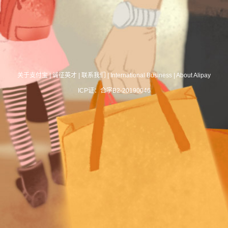
关于支付宝
|
诚征英才
|
联系我们
|
International Business
|
About Alipay
ICP证：合字B2-20190046