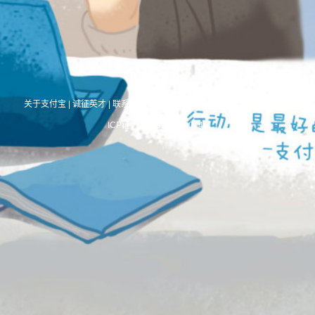
关于支付宝
|
诚征英才
|
联系我们
|
International Business
|
About Alipay
ICP证：合字B2-20190046