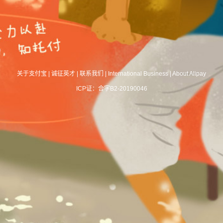
关于支付宝
|
诚征英才
|
联系我们
|
International Business
|
About Alipay
ICP证：合字B2-20190046