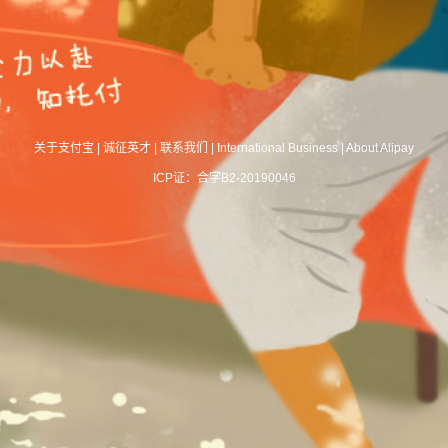
关于支付宝
|
诚征英才
|
联系我们
|
International Business
|
About Alipay
ICP证：合字B2-20190046