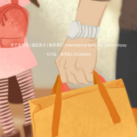
关于支付宝
|
诚征英才
|
联系我们
|
International Business
|
About Alipay
ICP证：合字B2-20190046