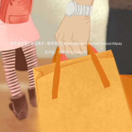
关于支付宝
|
诚征英才
|
联系我们
|
International Business
|
About Alipay
ICP证：合字B2-20190046