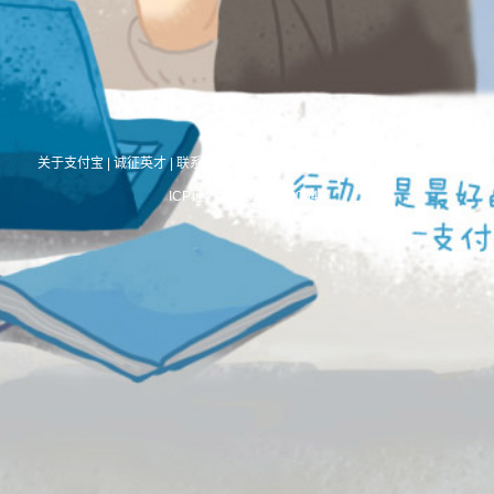
关于支付宝
|
诚征英才
|
联系我们
|
International Business
|
About Alipay
ICP证：合字B2-20190046