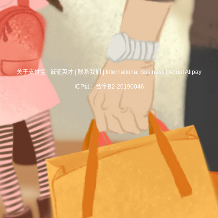
关于支付宝
|
诚征英才
|
联系我们
|
International Business
|
About Alipay
ICP证：合字B2-20190046