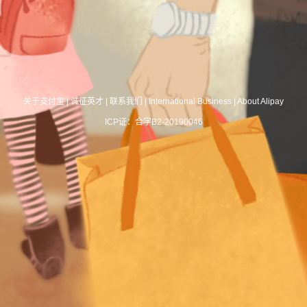
关于支付宝
|
诚征英才
|
联系我们
|
International Business
|
About Alipay
ICP证：合字B2-20190046