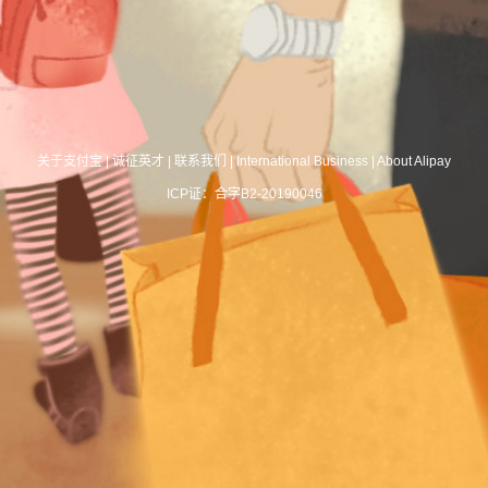
关于支付宝
|
诚征英才
|
联系我们
|
International Business
|
About Alipay
ICP证：合字B2-20190046