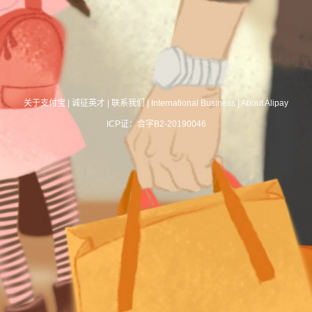
关于支付宝
|
诚征英才
|
联系我们
|
International Business
|
About Alipay
ICP证：合字B2-20190046