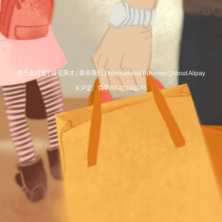
关于支付宝
|
诚征英才
|
联系我们
|
International Business
|
About Alipay
ICP证：合字B2-20190046