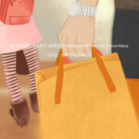
关于支付宝
|
诚征英才
|
联系我们
|
International Business
|
About Alipay
ICP证：合字B2-20190046