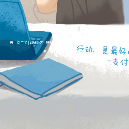
关于支付宝
|
诚征英才
|
联系我们
|
International Business
|
About Alipay
ICP证：合字B2-20190046