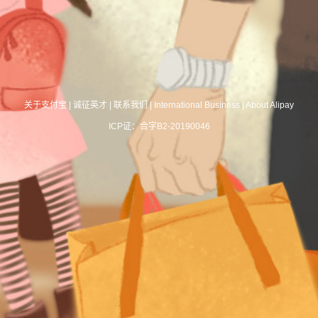
关于支付宝
|
诚征英才
|
联系我们
|
International Business
|
About Alipay
ICP证：合字B2-20190046