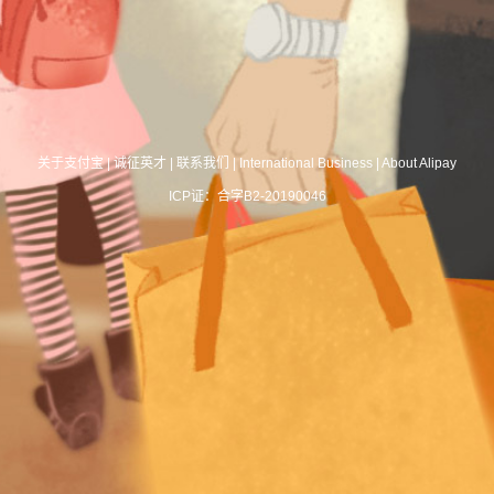
关于支付宝
|
诚征英才
|
联系我们
|
International Business
|
About Alipay
ICP证：合字B2-20190046