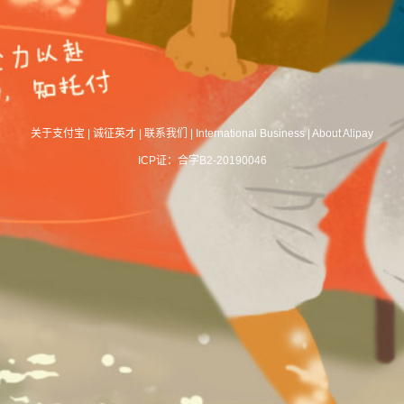
关于支付宝
|
诚征英才
|
联系我们
|
International Business
|
About Alipay
ICP证：合字B2-20190046