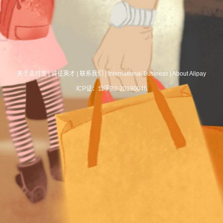
关于支付宝
|
诚征英才
|
联系我们
|
International Business
|
About Alipay
ICP证：合字B2-20190046