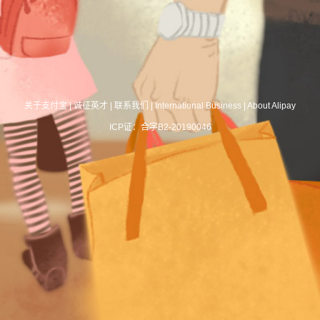
关于支付宝
|
诚征英才
|
联系我们
|
International Business
|
About Alipay
ICP证：合字B2-20190046